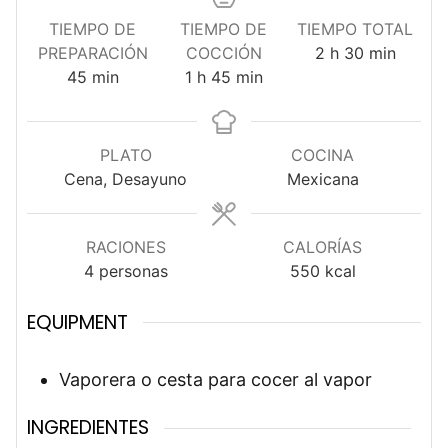
TIEMPO DE
TIEMPO DE
TIEMPO TOTAL
horas
minutos
PREPARACIÓN
COCCIÓN
2
h
30
min
minutos
hora
minutos
45
min
1
h
45
min
PLATO
COCINA
Cena, Desayuno
Mexicana
RACIONES
CALORÍAS
4
personas
550
kcal
EQUIPMENT
Vaporera o cesta para cocer al vapor
INGREDIENTES