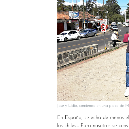
José y Lidia, comiendo en una plaza de 
En España, se echa de menos el 
los chiles... Para nosotros se co